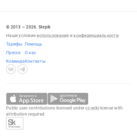
© 2013 — 2026. Stepik
Наши условия
использования
и
конфиденциальности
Тарифы
Помощь
Прессе
О нас
Команда
Контакты
Public user contributions licensed under
cc-wiki
license with
attribution required