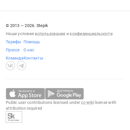
© 2013 — 2026. Stepik
Наши условия
использования
и
конфиденциальности
Тарифы
Помощь
Прессе
О нас
Команда
Контакты
Public user contributions licensed under
cc-wiki
license with
attribution required