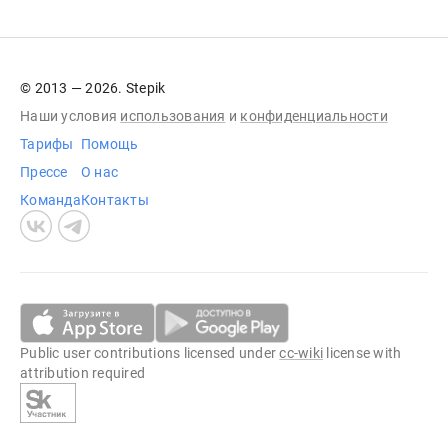
© 2013 — 2026. Stepik
Наши условия
использования
и
конфиденциальности
Тарифы
Помощь
Прессе
О нас
Команда
Контакты
Public user contributions licensed under
cc-wiki
license with
attribution required