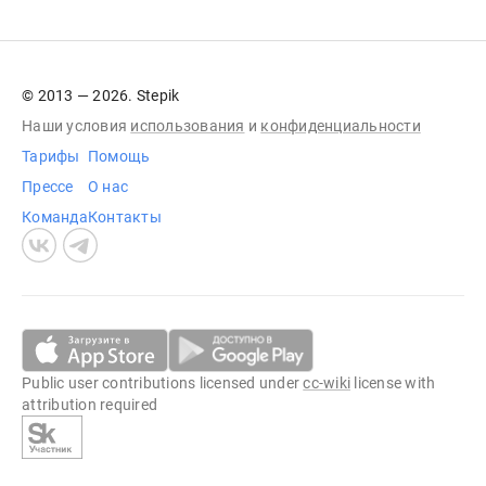
© 2013 — 2026. Stepik
Наши условия
использования
и
конфиденциальности
Тарифы
Помощь
Прессе
О нас
Команда
Контакты
Public user contributions licensed under
cc-wiki
license with
attribution required