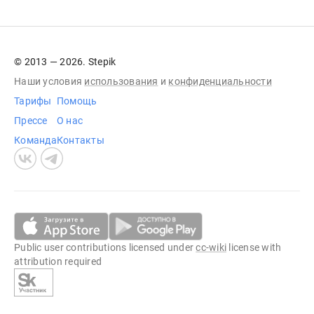
© 2013 — 2026. Stepik
Наши условия
использования
и
конфиденциальности
Тарифы
Помощь
Прессе
О нас
Команда
Контакты
Public user contributions licensed under
cc-wiki
license with
attribution required