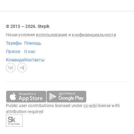
© 2013 — 2026. Stepik
Наши условия
использования
и
конфиденциальности
Тарифы
Помощь
Прессе
О нас
Команда
Контакты
Public user contributions licensed under
cc-wiki
license with
attribution required