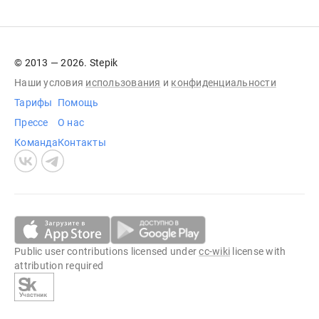
© 2013 — 2026. Stepik
Наши условия
использования
и
конфиденциальности
Тарифы
Помощь
Прессе
О нас
Команда
Контакты
Public user contributions licensed under
cc-wiki
license with
attribution required