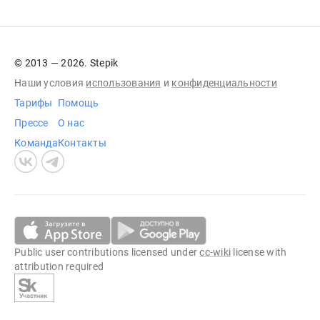
© 2013 — 2026. Stepik
Наши условия
использования
и
конфиденциальности
Тарифы
Помощь
Прессе
О нас
Команда
Контакты
Public user contributions licensed under
cc-wiki
license with
attribution required