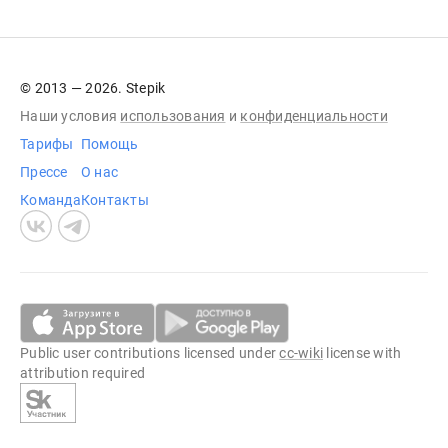
© 2013 — 2026. Stepik
Наши условия
использования
и
конфиденциальности
Тарифы
Помощь
Прессе
О нас
Команда
Контакты
Public user contributions licensed under
cc-wiki
license with
attribution required