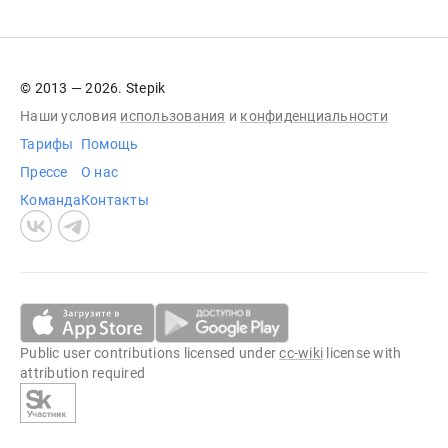
© 2013 — 2026. Stepik
Наши условия
использования
и
конфиденциальности
Тарифы
Помощь
Прессе
О нас
Команда
Контакты
Public user contributions licensed under
cc-wiki
license with
attribution required