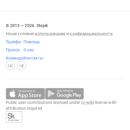
© 2013 — 2026. Stepik
Наши условия
использования
и
конфиденциальности
Тарифы
Помощь
Прессе
О нас
Команда
Контакты
Public user contributions licensed under
cc-wiki
license with
attribution required