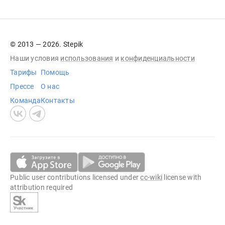
© 2013 — 2026. Stepik
Наши условия
использования
и
конфиденциальности
Тарифы
Помощь
Прессе
О нас
Команда
Контакты
Public user contributions licensed under
cc-wiki
license with
attribution required