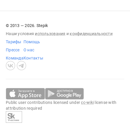
© 2013 — 2026. Stepik
Наши условия
использования
и
конфиденциальности
Тарифы
Помощь
Прессе
О нас
Команда
Контакты
Public user contributions licensed under
cc-wiki
license with
attribution required