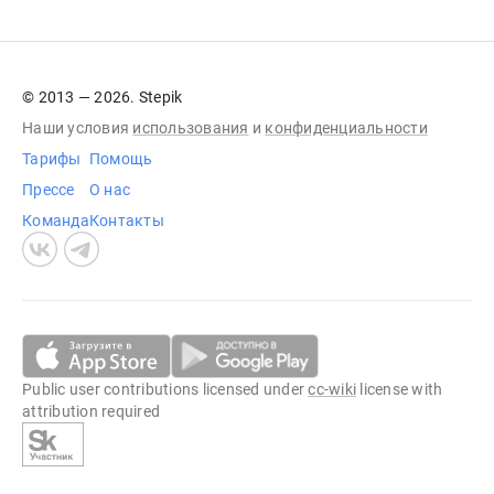
© 2013 — 2026. Stepik
Наши условия
использования
и
конфиденциальности
Тарифы
Помощь
Прессе
О нас
Команда
Контакты
Public user contributions licensed under
cc-wiki
license with
attribution required