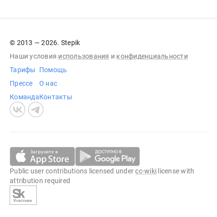
© 2013 — 2026. Stepik
Наши условия
использования
и
конфиденциальности
Тарифы
Помощь
Прессе
О нас
Команда
Контакты
Public user contributions licensed under
cc-wiki
license with
attribution required