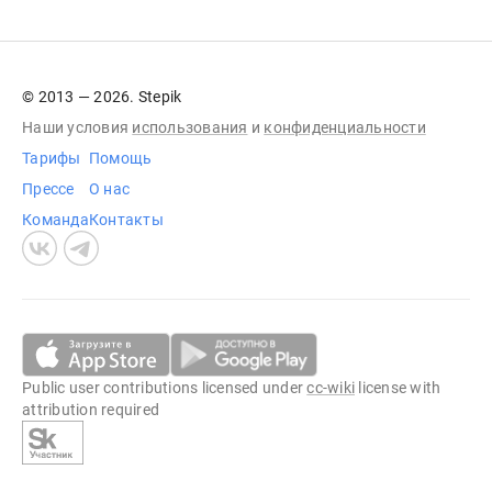
© 2013 — 2026. Stepik
Наши условия
использования
и
конфиденциальности
Тарифы
Помощь
Прессе
О нас
Команда
Контакты
Public user contributions licensed under
cc-wiki
license with
attribution required