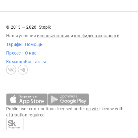
© 2013 — 2026. Stepik
Наши условия
использования
и
конфиденциальности
Тарифы
Помощь
Прессе
О нас
Команда
Контакты
Public user contributions licensed under
cc-wiki
license with
attribution required