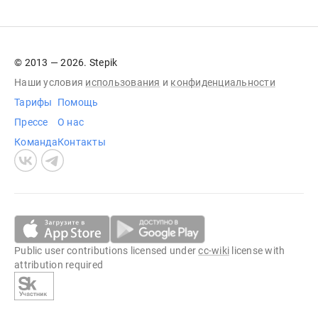
© 2013 — 2026. Stepik
Наши условия
использования
и
конфиденциальности
Тарифы
Помощь
Прессе
О нас
Команда
Контакты
Public user contributions licensed under
cc-wiki
license with
attribution required