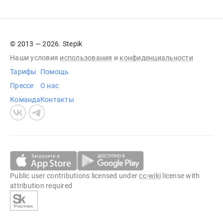
© 2013 — 2026. Stepik
Наши условия
использования
и
конфиденциальности
Тарифы
Помощь
Прессе
О нас
Команда
Контакты
Public user contributions licensed under
cc-wiki
license with
attribution required