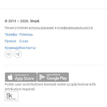
© 2013 — 2026. Stepik
Наши условия
использования
и
конфиденциальности
Тарифы
Помощь
Прессе
О нас
Команда
Контакты
Public user contributions licensed under
cc-wiki
license with
attribution required