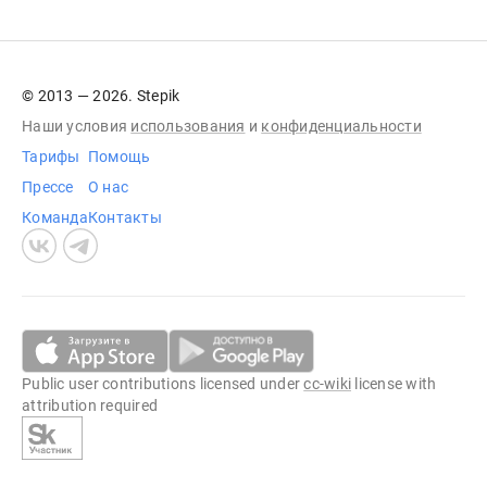
© 2013 — 2026. Stepik
Наши условия
использования
и
конфиденциальности
Тарифы
Помощь
Прессе
О нас
Команда
Контакты
Public user contributions licensed under
cc-wiki
license with
attribution required