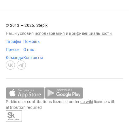
© 2013 — 2026. Stepik
Наши условия
использования
и
конфиденциальности
Тарифы
Помощь
Прессе
О нас
Команда
Контакты
Public user contributions licensed under
cc-wiki
license with
attribution required