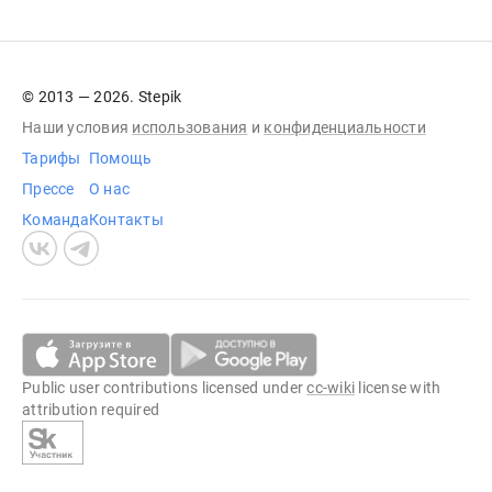
© 2013 — 2026. Stepik
Наши условия
использования
и
конфиденциальности
Тарифы
Помощь
Прессе
О нас
Команда
Контакты
Public user contributions licensed under
cc-wiki
license with
attribution required