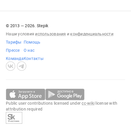
© 2013 — 2026. Stepik
Наши условия
использования
и
конфиденциальности
Тарифы
Помощь
Прессе
О нас
Команда
Контакты
Public user contributions licensed under
cc-wiki
license with
attribution required