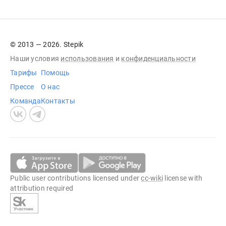
© 2013 — 2026. Stepik
Наши условия
использования
и
конфиденциальности
Тарифы
Помощь
Прессе
О нас
Команда
Контакты
Public user contributions licensed under
cc-wiki
license with
attribution required