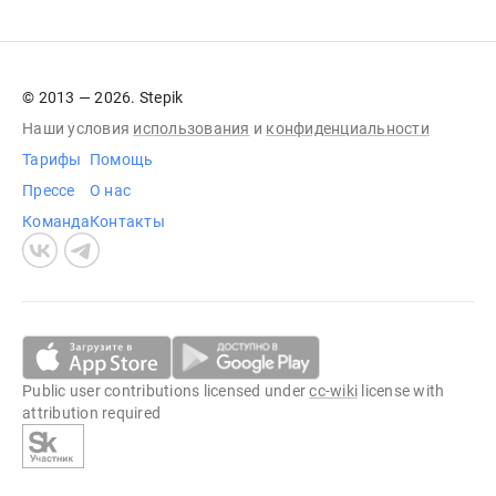
© 2013 — 2026. Stepik
Наши условия
использования
и
конфиденциальности
Тарифы
Помощь
Прессе
О нас
Команда
Контакты
Public user contributions licensed under
cc-wiki
license with
attribution required