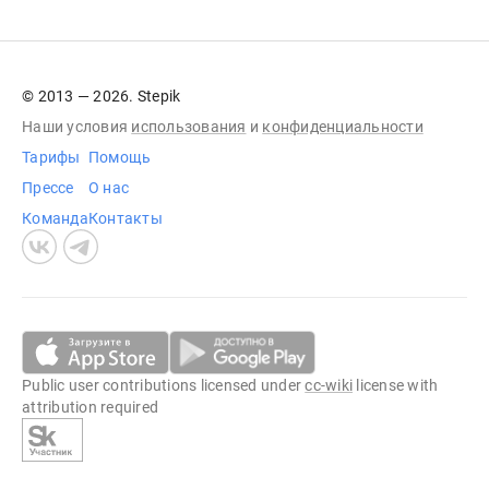
© 2013 — 2026. Stepik
Наши условия
использования
и
конфиденциальности
Тарифы
Помощь
Прессе
О нас
Команда
Контакты
Public user contributions licensed under
cc-wiki
license with
attribution required