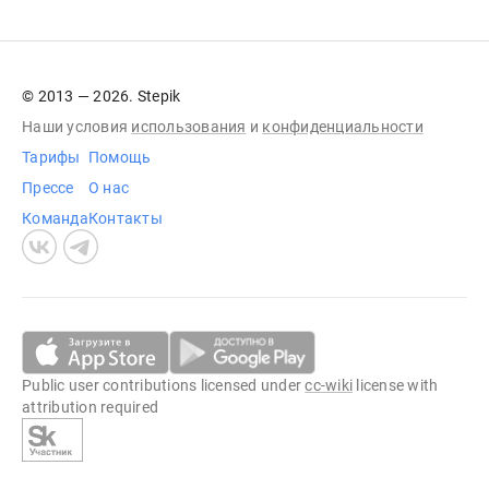
© 2013 — 2026. Stepik
Наши условия
использования
и
конфиденциальности
Тарифы
Помощь
Прессе
О нас
Команда
Контакты
Public user contributions licensed under
cc-wiki
license with
attribution required