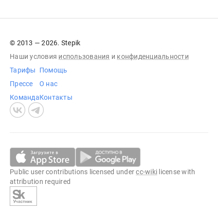
© 2013 — 2026. Stepik
Наши условия
использования
и
конфиденциальности
Тарифы
Помощь
Прессе
О нас
Команда
Контакты
Public user contributions licensed under
cc-wiki
license with
attribution required