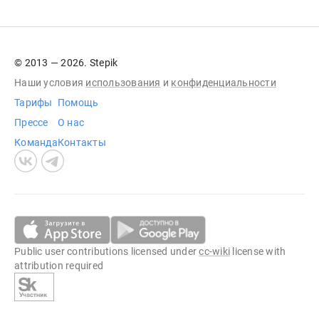
© 2013 — 2026. Stepik
Наши условия
использования
и
конфиденциальности
Тарифы
Помощь
Прессе
О нас
Команда
Контакты
Public user contributions licensed under
cc-wiki
license with
attribution required