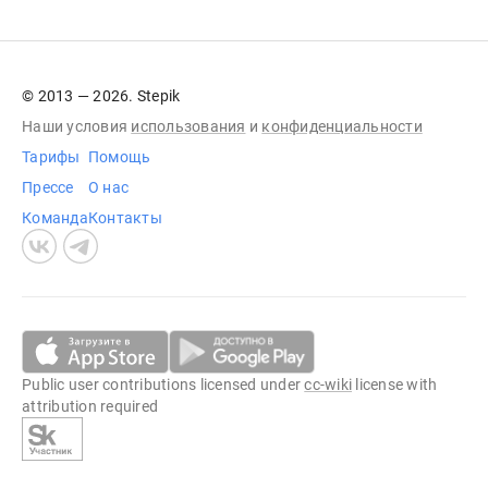
© 2013 — 2026. Stepik
Наши условия
использования
и
конфиденциальности
Тарифы
Помощь
Прессе
О нас
Команда
Контакты
Public user contributions licensed under
cc-wiki
license with
attribution required