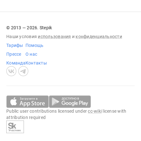
© 2013 — 2026. Stepik
Наши условия
использования
и
конфиденциальности
Тарифы
Помощь
Прессе
О нас
Команда
Контакты
Public user contributions licensed under
cc-wiki
license with
attribution required