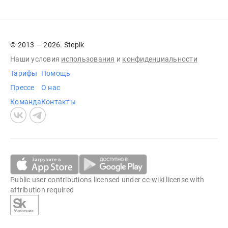
© 2013 — 2026. Stepik
Наши условия
использования
и
конфиденциальности
Тарифы
Помощь
Прессе
О нас
Команда
Контакты
Public user contributions licensed under
cc-wiki
license with
attribution required