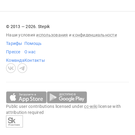
© 2013 — 2026. Stepik
Наши условия
использования
и
конфиденциальности
Тарифы
Помощь
Прессе
О нас
Команда
Контакты
Public user contributions licensed under
cc-wiki
license with
attribution required