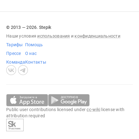
© 2013 — 2026. Stepik
Наши условия
использования
и
конфиденциальности
Тарифы
Помощь
Прессе
О нас
Команда
Контакты
Public user contributions licensed under
cc-wiki
license with
attribution required