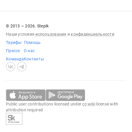
© 2013 — 2026. Stepik
Наши условия
использования
и
конфиденциальности
Тарифы
Помощь
Прессе
О нас
Команда
Контакты
Public user contributions licensed under
cc-wiki
license with
attribution required