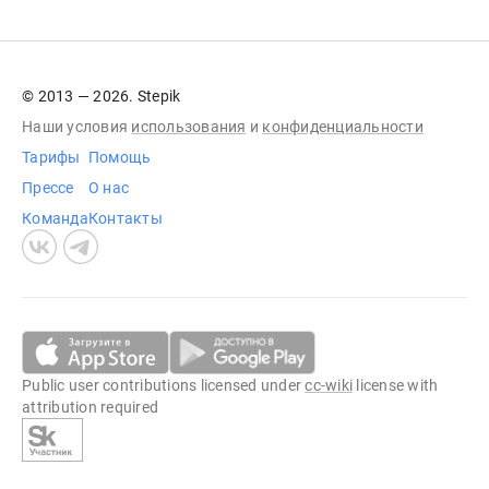
© 2013 — 2026. Stepik
Наши условия
использования
и
конфиденциальности
Тарифы
Помощь
Прессе
О нас
Команда
Контакты
Public user contributions licensed under
cc-wiki
license with
attribution required