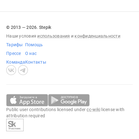
© 2013 — 2026. Stepik
Наши условия
использования
и
конфиденциальности
Тарифы
Помощь
Прессе
О нас
Команда
Контакты
Public user contributions licensed under
cc-wiki
license with
attribution required