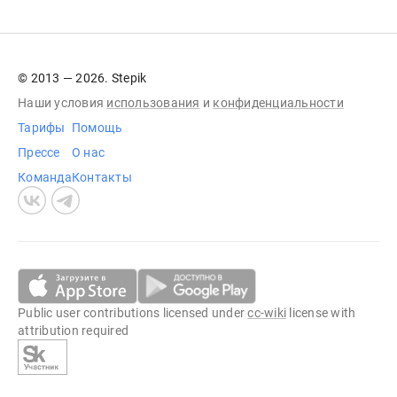
© 2013 — 2026. Stepik
Наши условия
использования
и
конфиденциальности
Тарифы
Помощь
Прессе
О нас
Команда
Контакты
Public user contributions licensed under
cc-wiki
license with
attribution required