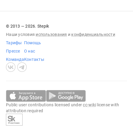
© 2013 — 2026. Stepik
Наши условия
использования
и
конфиденциальности
Тарифы
Помощь
Прессе
О нас
Команда
Контакты
Public user contributions licensed under
cc-wiki
license with
attribution required