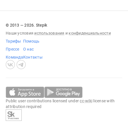
© 2013 — 2026. Stepik
Наши условия
использования
и
конфиденциальности
Тарифы
Помощь
Прессе
О нас
Команда
Контакты
Public user contributions licensed under
cc-wiki
license with
attribution required