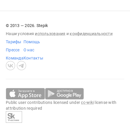
© 2013 — 2026. Stepik
Наши условия
использования
и
конфиденциальности
Тарифы
Помощь
Прессе
О нас
Команда
Контакты
Public user contributions licensed under
cc-wiki
license with
attribution required