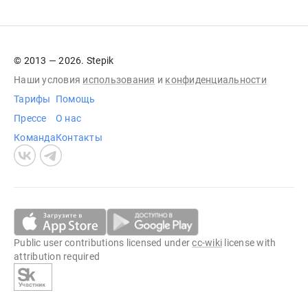
© 2013 — 2026. Stepik
Наши условия
использования
и
конфиденциальности
Тарифы
Помощь
Прессе
О нас
Команда
Контакты
Public user contributions licensed under
cc-wiki
license with
attribution required