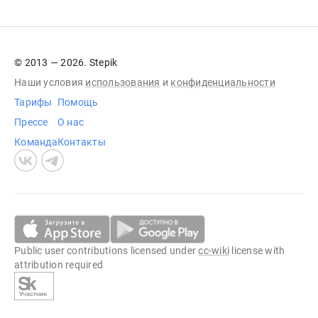
© 2013 — 2026. Stepik
Наши условия
использования
и
конфиденциальности
Тарифы
Помощь
Прессе
О нас
Команда
Контакты
Public user contributions licensed under
cc-wiki
license with
attribution required