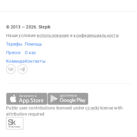
© 2013 — 2026. Stepik
Наши условия
использования
и
конфиденциальности
Тарифы
Помощь
Прессе
О нас
Команда
Контакты
Public user contributions licensed under
cc-wiki
license with
attribution required