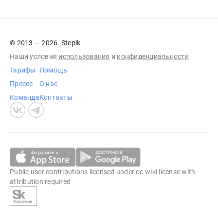
© 2013 — 2026. Stepik
Наши условия
использования
и
конфиденциальности
Тарифы
Помощь
Прессе
О нас
Команда
Контакты
Public user contributions licensed under
cc-wiki
license with
attribution required