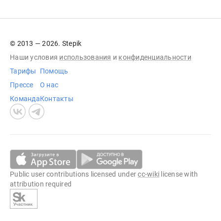
© 2013 — 2026. Stepik
Наши условия
использования
и
конфиденциальности
Тарифы
Помощь
Прессе
О нас
Команда
Контакты
Public user contributions licensed under
cc-wiki
license with
attribution required