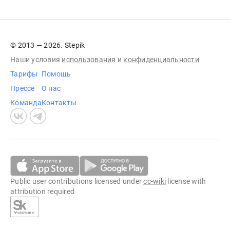
© 2013 — 2026. Stepik
Наши условия
использования
и
конфиденциальности
Тарифы
Помощь
Прессе
О нас
Команда
Контакты
Public user contributions licensed under
cc-wiki
license with
attribution required