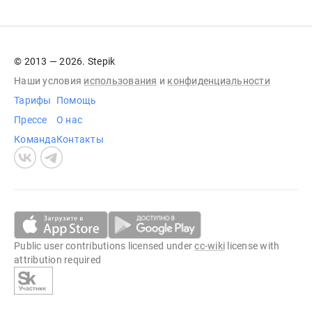
© 2013 — 2026. Stepik
Наши условия
использования
и
конфиденциальности
Тарифы
Помощь
Прессе
О нас
Команда
Контакты
Public user contributions licensed under
cc-wiki
license with
attribution required