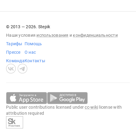
© 2013 — 2026. Stepik
Наши условия
использования
и
конфиденциальности
Тарифы
Помощь
Прессе
О нас
Команда
Контакты
Public user contributions licensed under
cc-wiki
license with
attribution required